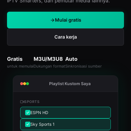
IPTV Smarters, dan pemutar media lainnya.
Mulai gratis
Cara kerja
Gratis
M3U/M3U8
Auto
untuk memulai
Dukungan format
Sinkronisasi sumber
Playlist Kustom Saya
SPORTS
ESPN HD
Sky Sports 1