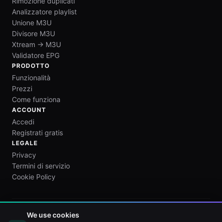
Rimozione duplicati
Analizzatore playlist
Unione M3U
Divisore M3U
Xtream → M3U
Validatore EPG
PRODOTTO
Funzionalità
Prezzi
Come funziona
ACCOUNT
Accedi
Registrati gratis
LEGALE
Privacy
Termini di servizio
Cookie Policy
We use cookies
M3U Maker è solo uno strumento di editing per playlist. Non