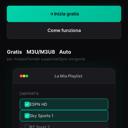
Inizia gratis
Come funziona
Gratis
M3U/M3U8
Auto
per iniziare
Formati supportati
Sync sorgente
La Mia Playlist
SPORTS
ESPN HD
Sky Sports 1
BT Sport 2