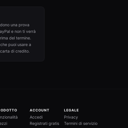
ludono una prova
PayPal e non ti verrà
prima del termine.
 che puoi usare a
arta di credito.
RODOTTO
ACCOUNT
LEGALE
nzionalità
Accedi
Privacy
ezzi
Registrati gratis
Termini di servizio