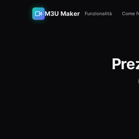
M3U Maker
Funzionalità
Come f
Prez