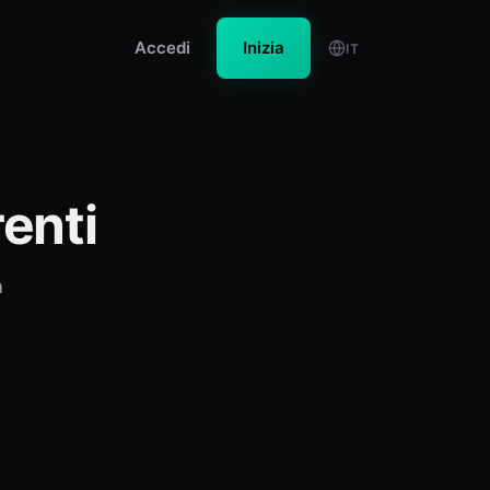
Accedi
Inizia
IT
renti
a