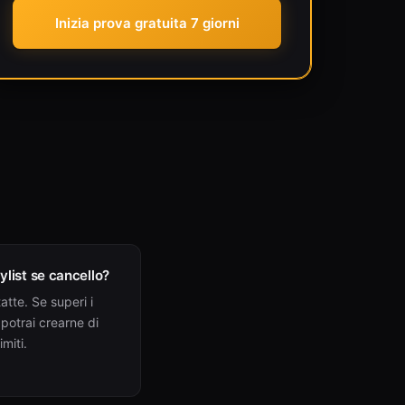
Inizia prova gratuita 7 giorni
ylist se cancello?
atte. Se superi i
 potrai crearne di
imiti.