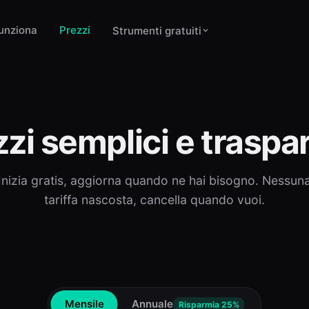
unziona
Prezzi
Strumenti gratuiti
zi semplici e traspa
Inizia gratis, aggiorna quando ne hai bisogno. Nessun
tariffa nascosta, cancella quando vuoi.
Mensile
Annuale
Risparmia 25%