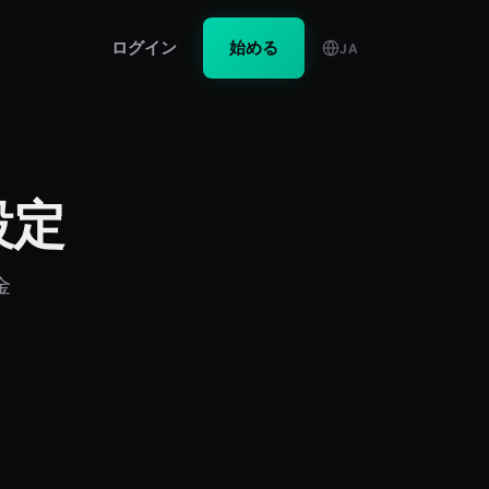
ログイン
始める
JA
設定
金