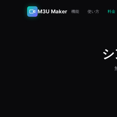
M3U Maker
機能
使い方
料金
シ