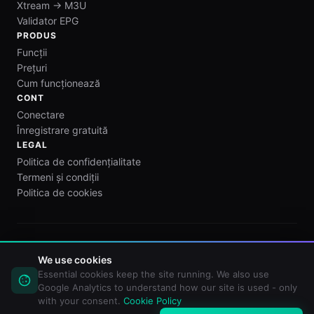
Xtream → M3U
Validator EPG
PRODUS
Funcții
Prețuri
Cum funcționează
CONT
Conectare
Înregistrare gratuită
LEGAL
Politica de confidențialitate
Termeni și condiții
Politica de cookies
M3U Maker este exclusiv un instrument de editare a playlist-
We use cookies
urilor. Nu furnizăm, găzduim sau distribuim niciun conținut
media sau stream. Utilizatorii sunt responsabili să se asigure că
Essential cookies keep the site running. We also use
au dreptul de a utiliza fișierele de playlist pe care le încarcă.
Google Analytics to understand how our site is used - only
with your consent.
Cookie Policy
© 2026 M3U Maker. Toate drepturile rezervate.