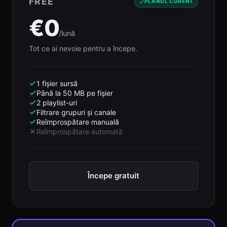
FREE
PLANUL CURENT
€0
/lună
Tot ce ai nevoie pentru a începe.
1 fișier sursă
Până la 50 MB pe fișier
2 playlist-uri
Filtrare grupuri și canale
Reîmprospătare manuală
Reîmprospătare automată
Începe gratuit