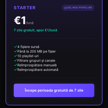
STARTER
CEL MAI POPULAR
€1
/lună
7 zile gratuit, apoi €1/lună
4 fișiere sursă
Până la 200 MB pe fișier
10 playlist-uri
Filtrare grupuri și canale
Reîmprospătare manuală
Reîmprospătare automată
Începe perioada gratuită de 7 zile