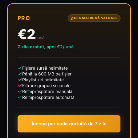
PRO
CEA MAI BUNĂ VALOARE
€2
/lună
7 zile gratuit, apoi €2/lună
Fișiere sursă nelimitate
Până la 600 MB pe fișier
Playlist-uri nelimitate
Filtrare grupuri și canale
Reîmprospătare manuală
Reîmprospătare automată
Începe perioada gratuită de 7 zile