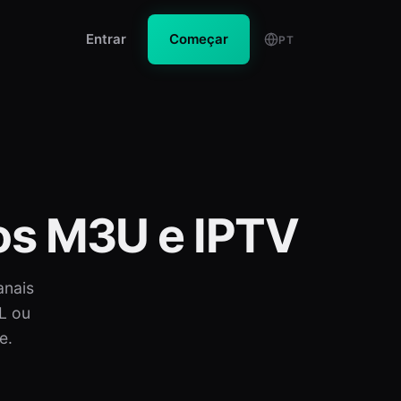
Entrar
Começar
PT
os M3U e IPTV
anais
L ou
e.