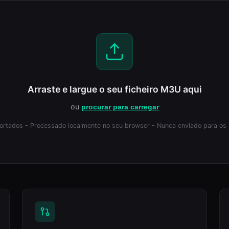
Arraste e largue o seu ficheiro M3U aqui
ou
procurar para carregar
ortados - Processado localmente no seu browser - Nunca enviado para os 