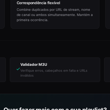
Correspondência flexível
Combine duplicados por URL de stream, nome
de canal ou ambos simultaneamente. Mantém a
primeira ocorrência.
Validador M3U
Verifique erros, cabeçalhos em falta e URLs
inválidos
Quer fazer mais com a sua playlist?