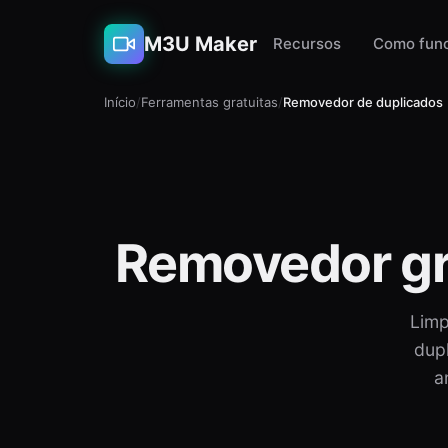
M3U Maker
Recursos
Como fun
Início
/
Ferramentas gratuitas
/
Removedor de duplicados
Removedor gr
Limp
dup
a