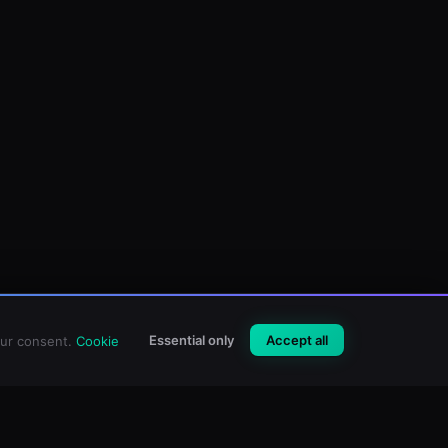
Essential only
Accept all
our consent.
Cookie