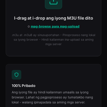
I-drag at i-drop ang iyong M3U file dito
o
mag-browse para mag-upload
.m3u at .m3u8 ay sinusuportahan - Pinoproseso nang lokal
sa iyong browser - Hindi kailanman ina-upload sa aming
mga server
100% Pribado
Ang iyong file ay hindi kailanman umaalis sa iyong
browser. Lahat ng pagpoproseso ay tumatakbo nang
lokal - walang ipinapadala sa aming mga server.