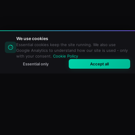
We use cookies
Essential cookies keep the site running. We also use
Google Analytics to understand how our site is used - only
with your consent.
Cookie Policy
Essential only
Accept all
M3U Maker
Gratis M3U- och IPTV-spellistredigerare online. Importera,
filtrera och skapa anpassade spellistor för valfri
mediaspelare.
GRATIS VERKTYG