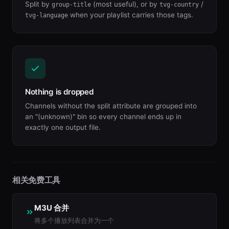
Split by
(most useful), or by
/
group-title
tvg-country
when your playlist carries those tags.
tvg-language
Nothing is dropped
Channels without the split attribute are grouped into
an "(unknown)" bin so every channel ends up in
exactly one output file.
相关免费工具
M3U 合并
将多个播放列表合并为一个