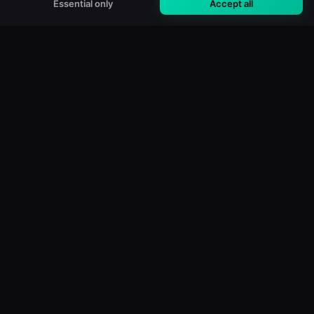
Essential only
Accept all
M3U Maker
Gratis online M3U- & IPTV-playlisteditor. Importeer, filter en
maak aangepaste playlists voor elke mediaspeler.
GRATIS TOOLS
Alle Tools
M3U Validator
Duplicaten verwijderen
Playlist Analyzer
M3U Samenvoegen
M3U Splitsen
Xtream → M3U
EPG Validator
PRODUCT
Functies