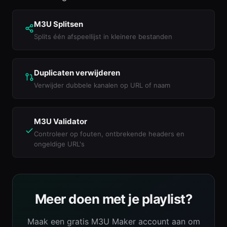
M3U Splitsen
Splits één afspeellijst in kleinere bestanden
Duplicaten verwijderen
Verwijder dubbele kanalen op URL of naam
M3U Validator
Controleer op fouten, ontbrekende headers en
ongeldige URL's
Meer doen met je playlist?
Maak een gratis M3U Maker account aan om