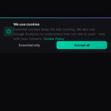
We use cookies
Essential cookies keep the site running. We also use
Google Analytics to understand how our site is used - only
with your consent.
Cookie Policy
Essential only
Accept all
M3U Maker
Gratis online M3U- & IPTV-playlisteditor. Importeer, filter en
maak aangepaste playlists voor elke mediaspeler.
GRATIS TOOLS
Alle Tools
M3U Validator