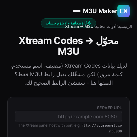
M3U Maker
أداة مجانية - لا يلزم حساب
الرئيسية
/
أدوات مجانية
/
Xtream → M3U
محوّل Xtream Codes →
M3U
لديك بيانات Xtream Codes (مضيف، اسم مستخدم،
كلمة مرور) لكن مشغّلك يقبل رابط M3U فقط؟
الصقها هنا - سننشئ الرابط الصحيح لك.
SERVER URL
The Xtream panel host with port, e.g.
http://yourpanel.co
.
m:8080