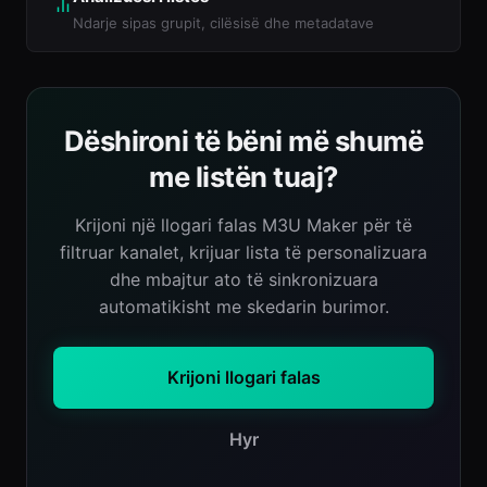
Ndarje sipas grupit, cilësisë dhe metadatave
Dëshironi të bëni më shumë
me listën tuaj?
Krijoni një llogari falas M3U Maker për të
filtruar kanalet, krijuar lista të personalizuara
dhe mbajtur ato të sinkronizuara
automatikisht me skedarin burimor.
Krijoni llogari falas
Hyr