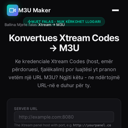
M3U Maker
MJET FALAS - NUK KËRKOHET LLOGARI
Ballina
/
Mjete falas
/
Xtream → M3U
Konvertues Xtream Codes
→ M3U
Ke kredenciale Xtream Codes (host, emër
përdoruesi, fjalëkalim) por luajtësi yt pranon
vetëm një URL M3U? Ngjiti këtu - ne ndërtojmë
URL-në e duhur për ty.
SERVER URL
The Xtream panel host with port, e.g.
http://yourpanel.co