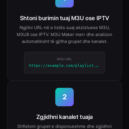
Shtoni burimin tuaj M3U ose IPTV
Ngjitni URL-në e listës suaj ekzistuese M3U,
M3U8 ose IPTV. M3U Maker merr dhe analizon
automatikisht të gjitha grupet dhe kanalet.
M3U URL
https://example.com/playlist.m3u
2
Zgjidhni kanalet tuaja
Shfletoni grupet e disponueshme dhe zgjidhni