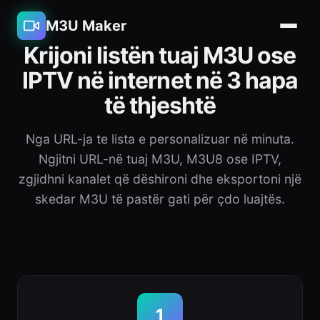
M3U Maker
Krijoni listën tuaj M3U ose
IPTV në internet në 3 hapa
të thjeshtë
Nga URL-ja te lista e personalizuar në minuta.
Ngjitni URL-në tuaj M3U, M3U8 ose IPTV,
zgjidhni kanalet që dëshironi dhe eksportoni një
skedar M3U të pastër gati për çdo luajtës.
1