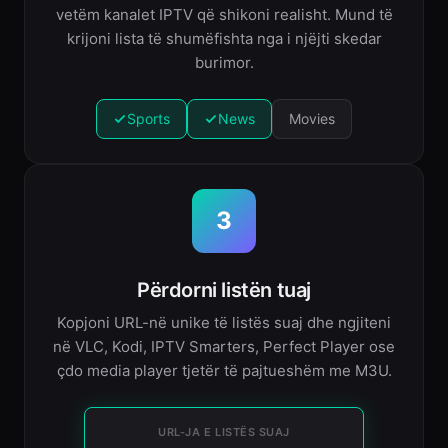
vetëm kanalet IPTV që shikoni realisht. Mund të
krijoni lista të shumëfishta nga i njëjti skedar
burimor.
Sports
News
Movies
3
Përdorni listën tuaj
Kopjoni URL-në unike të listës suaj dhe ngjiteni
në VLC, Kodi, IPTV Smarters, Perfect Player ose
çdo media player tjetër të pajtueshëm me M3U.
URL-JA E LISTËS SUAJ